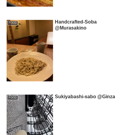
Handcrafted-Soba
FOOD
@Murasakino
Sukiyabashi-sabo @Ginza
FOOD