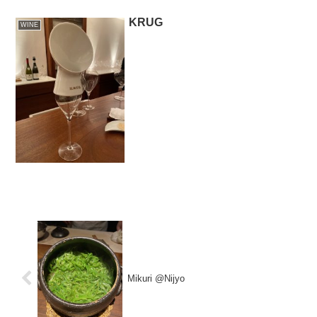
KRUG
WINE
Mikuri @Nijyo