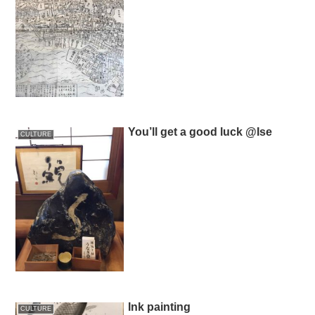
You’ll get a good luck @Ise
CULTURE
Ink painting
CULTURE